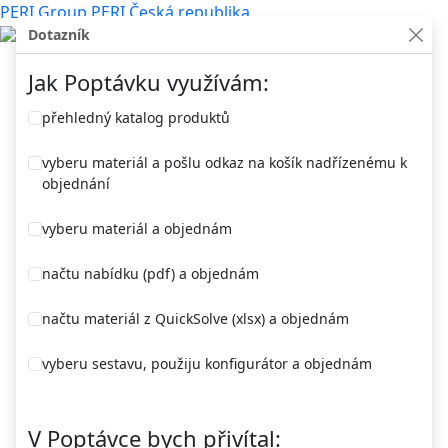
PERI Group
PERI Česká republika
Dotazník
Jak Poptávku využívám:
přehledný katalog produktů
Vyhledávání
vyberu materiál a pošlu odkaz na košík nadřízenému k
objednání
vyberu materiál a objednám
Přihlášení
načtu nabídku (pdf) a objednám
načtu materiál z QuickSolve (xlsx) a objednám
vyberu sestavu, použiju konfigurátor a objednám
V Poptávce bych přivítal: