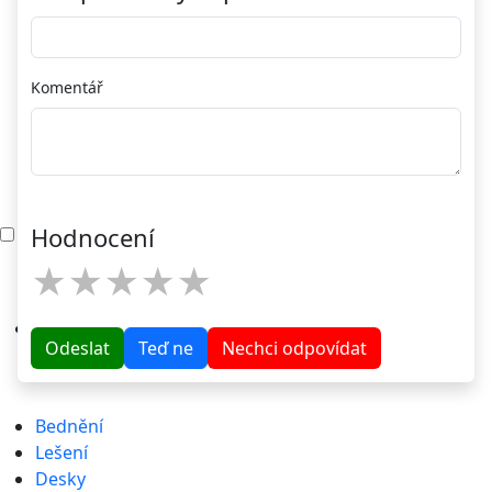
Komentář
Menu
Hodnocení
★
★
★
★
★
Odeslat
Teď ne
Nechci odpovídat
Bednění
Lešení
Desky