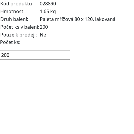
Kód produktu
028890
Hmotnost:
1.65 kg
Druh balení:
Paleta mřížová 80 x 120, lakovaná
Počet ks v balení:
200
Pouze k prodeji:
Ne
Počet ks: