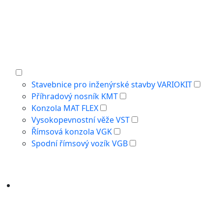
Stavebnice pro inženýrské stavby VARIOKIT
Příhradový nosník KMT
Konzola MAT FLEX
Vysokopevnostní věže VST
Římsová konzola VGK
Spodní římsový vozík VGB