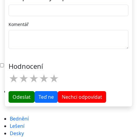
Komentář
Menu
Hodnocení
★
★
★
★
★
Odeslat
Teď ne
Nechci odpovídat
Bednění
Lešení
Desky