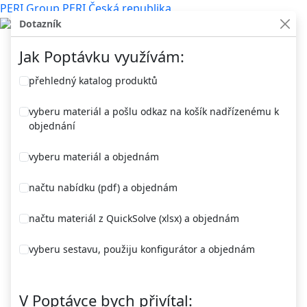
PERI Group
PERI Česká republika
Dotazník
Jak Poptávku využívám:
přehledný katalog produktů
Vyhledávání
vyberu materiál a pošlu odkaz na košík nadřízenému k
objednání
vyberu materiál a objednám
Přihlášení
načtu nabídku (pdf) a objednám
načtu materiál z QuickSolve (xlsx) a objednám
vyberu sestavu, použiju konfigurátor a objednám
V Poptávce bych přivítal: