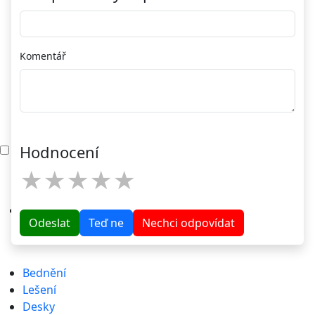
Komentář
Menu
Hodnocení
★
★
★
★
★
Odeslat
Teď ne
Nechci odpovídat
Bednění
Lešení
Desky