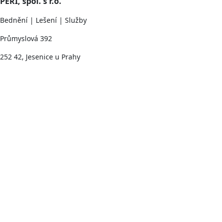
PERI, spol. s r.o.
Bednění | Lešení | Služby
Průmyslová 392
252 42, Jesenice u Prahy
Podmínky užívání
Ochrana osobních údajů
Cookies
© 2021 - Všechna práva vyhrazena společnosti PERI, spol. s
r.o.
S
vyrobilo studio