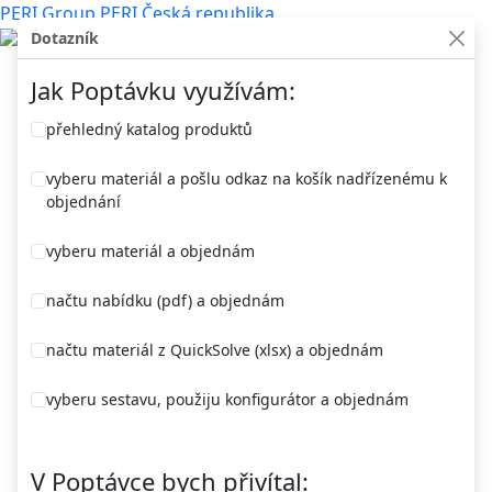
PERI Group
PERI Česká republika
Dotazník
Jak Poptávku využívám:
přehledný katalog produktů
Vyhledávání
vyberu materiál a pošlu odkaz na košík nadřízenému k
objednání
vyberu materiál a objednám
Přihlášení
načtu nabídku (pdf) a objednám
načtu materiál z QuickSolve (xlsx) a objednám
vyberu sestavu, použiju konfigurátor a objednám
V Poptávce bych přivítal: